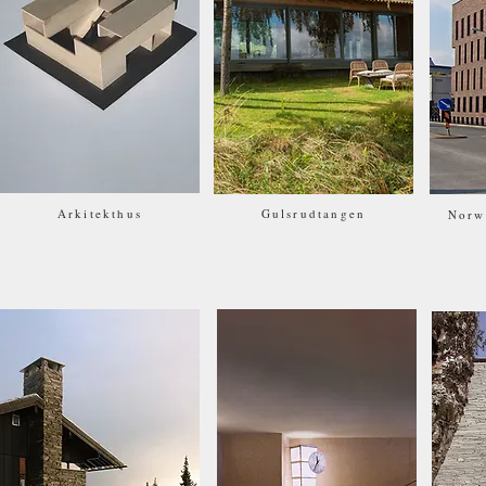
Arkitekthus
Gulsrudtangen
Norw