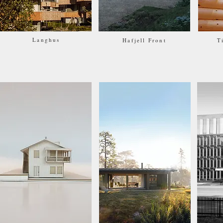
Langhus
Hafjell Front
T