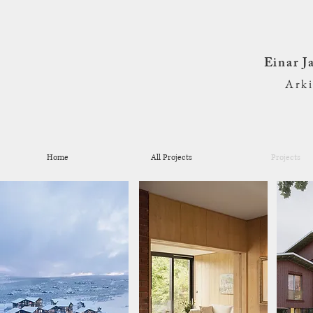
Einar 
Ark
Home
All Projects
Projects