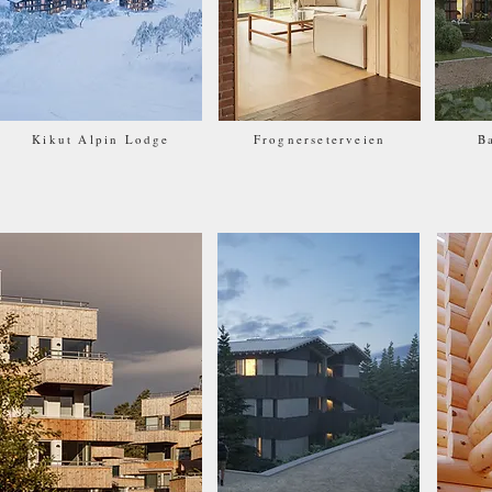
Kikut Alpin Lodge
Frognerseterveien
B