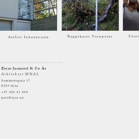
Coas
Nappskaret Viewpoint
Atelier Johannessen
Einar Jarmund & Co As
Arkitekter MNAL
Sommerrogata 17
0255 Oslo
+47 404 41 646
post@ejco.no