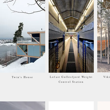
Lofast Gullesfjord Weight
Vik
Twin's House
Control Station