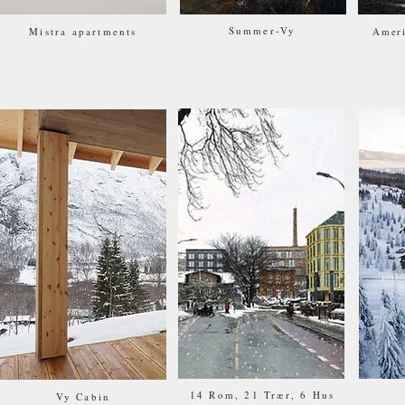
Summer-Vy
Mistra apartments
Amer
14 Rom, 21 Trær, 6 Hus
Vy Cabin