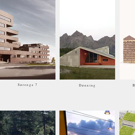
Sørenga 7
Dønning
B